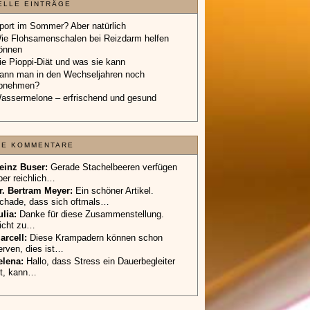
ELLE EINTRÄGE
port im Sommer? Aber natürlich
ie Flohsamenschalen bei Reizdarm helfen
önnen
ie Pioppi-Diät und was sie kann
ann man in den Wechseljahren noch
bnehmen?
assermelone – erfrischend und gesund
TE KOMMENTARE
einz Buser:
Gerade Stachelbeeren verfügen
ber reichlich…
r. Bertram Meyer:
Ein schöner Artikel.
chade, dass sich oftmals…
ulia:
Danke für diese Zusammenstellung.
icht zu…
arcell:
Diese Krampadern können schon
erven, dies ist…
elena:
Hallo, dass Stress ein Dauerbegleiter
st, kann…