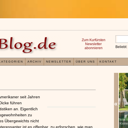
Zum Kurfürsten
Newsletter
Beliebt:
abonnieren
KATEGORIEN
ARCHIV
NEWSLETTER
ÜBER UNS
KONTAKT
Amerikaner seit Jahren
Dicke führen
istiken an. Eigentlich
gsgewohnheiten zu
es Übergewichts nicht
Erfahrungen mit und Anwendungsweisen von
Kleine
x
nteressanter ist es offenbar, zu erforschen, wie man
Kieselsäuregel
»»»