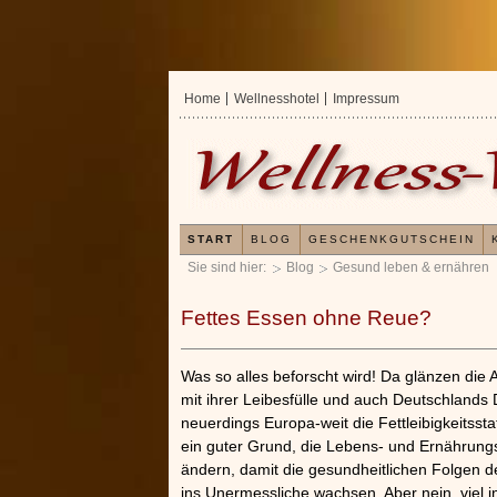
Home
Wellnesshotel
Impressum
START
BLOG
GESCHENKGUTSCHEIN
Sie sind hier:
Blog
Gesund leben & ernähren
Fettes Essen ohne Reue?
Was so alles beforscht wird! Da glänzen die 
mit ihrer Leibesfülle und auch Deutschlands 
neuerdings Europa-weit die Fettleibigkeitsstat
ein guter Grund, die Lebens- und Ernährun
ändern, damit die gesundheitlichen Folgen d
ins Unermessliche wachsen. Aber nein, viel i