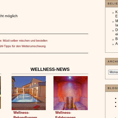
BELI
K
ht möglich
E
M
l
D
e
B
ee: Müsli selber mischen und bestellen
A
ühl-Tipps für den Wetterumschwung
ARCH
WELLNESS-NEWS
BLOG
Wellness-
Wellness-
Behandlungen
Erfahrungen