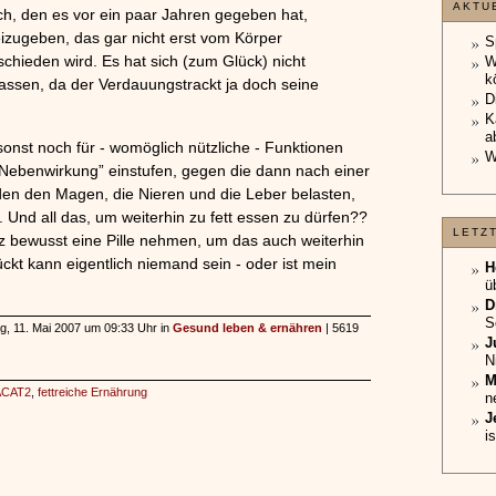
AKTU
h, den es vor ein paar Jahren gegeben hat,
eizugeben, das gar nicht erst vom Körper
S
hieden wird. Es hat sich (zum Glück) nicht
W
k
lassen, da der Verdauungstrackt ja doch seine
D
K
a
st noch für - womöglich nützliche - Funktionen
W
“Nebenwirkung” einstufen, gegen die dann nach einer
werden den Magen, die Nieren und die Leber belasten,
 Und all das, um weiterhin zu fett essen zu dürfen??
LETZ
anz bewusst eine Pille nehmen, um das auch weiterhin
kt kann eigentlich niemand sein - oder ist mein
H
ü
D
S
tag, 11. Mai 2007 um 09:33 Uhr in
Gesund leben & ernähren
| 5619
J
N
M
ACAT2
,
fettreiche Ernährung
n
J
i