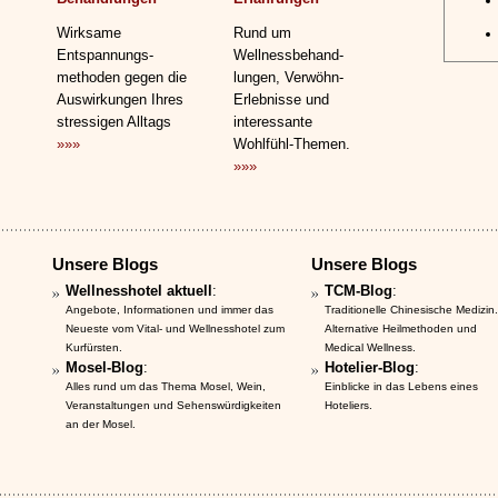
Wirksame
Rund um
Entspannungs­
Wellnessbehand­
methoden gegen die
lungen, Verwöhn-
Auswirkungen Ihres
Erlebnisse und
stressigen Alltags
interessante
»»»
Wohlfühl-Themen.
»»»
Unsere Blogs
Unsere Blogs
Wellnesshotel aktuell
:
TCM-Blog
:
Angebote, Informationen und immer das
Traditionelle Chinesische Medizin.
Neueste vom Vital- und Wellnesshotel zum
Alternative Heilmethoden und
Kurfürsten.
Medical Wellness.
Mosel-Blog
:
Hotelier-Blog
:
Alles rund um das Thema Mosel, Wein,
Einblicke in das Lebens eines
Veranstaltungen und Sehenswürdigkeiten
Hoteliers.
an der Mosel.