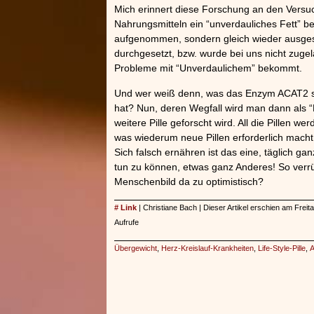
Mich erinnert diese Forschung an den Versuc
Nahrungsmitteln ein “unverdauliches Fett” b
aufgenommen, sondern gleich wieder ausgesc
durchgesetzt, bzw. wurde bei uns nicht zuge
Probleme mit “Unverdaulichem” bekommt.
Und wer weiß denn, was das Enzym ACAT2 son
hat? Nun, deren Wegfall wird man dann als 
weitere Pille geforscht wird. All die Pillen 
was wiederum neue Pillen erforderlich macht.
Sich falsch ernähren ist das eine, täglich g
tun zu können, etwas ganz Anderes! So verrüc
Menschenbild da zu optimistisch?
# Link
| Christiane Bach | Dieser Artikel erschien am Frei
Aufrufe
Übergewicht
,
Herz-Kreislauf-Krankheiten
,
Life-Style-Pille
,