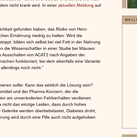
»»»
dem nicht krank wird. In einer
aktuellen Meldung
auf
WELL
ichkeit gefunden haben, das Risiko von Herz-
ichen Ernährung niedrig zu halten: Wird die
pt, bilden sich selbst bei viel Fett in der Nahrung
n die Wissenschaftler in einer Studie bei Mäusen
das Ausschalten von ACAT2 nach Angaben der
schen funktioniert, bei dem ebenfalls eine Variante
llerdings noch nicht.”
eren sollte: Kann das wirklich die Lösung sein?
smittel und der Pharma-Konzern, der die
erden am unveränderten Fehlverhalten verdienen.
a nicht das einzige Leiden, dass durch hohes
e Gelenke werden überbebelastet, Diabetes droht,
ierung wird durch eine Pille auch nicht aufgehoben