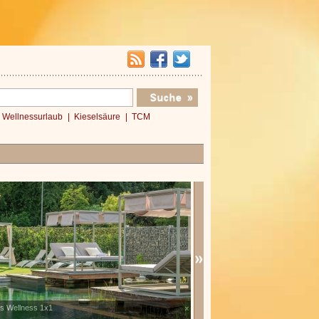
Wellnessurlaub
Kieselsäure
TCM
s Wellness 1x1
Verwöhnromantik 3 Nächte
x
»»»