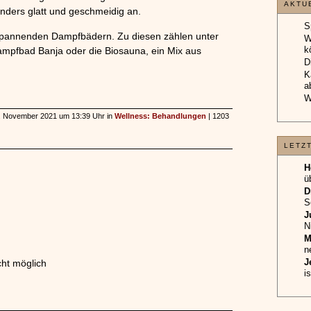
AKTU
onders glatt und geschmeidig an.
S
tspannenden Dampfbädern. Zu diesen zählen unter
W
k
pfbad Banja oder die Biosauna, ein Mix aus
D
K
a
W
 22. November 2021 um 13:39 Uhr in
Wellness: Behandlungen
| 1203
LETZ
H
ü
D
S
J
N
M
n
J
ht möglich
i