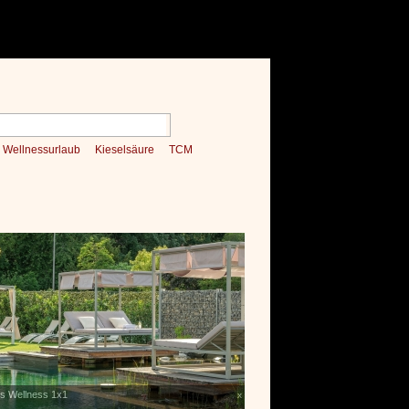
Wellnessurlaub
Kieselsäure
TCM
es Wellness 1x1
Verwöhnromantik 3 Nächte
x
»»»