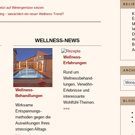
BELI
etzt auf Wintergemüse setzen
K
ning – tatsächlich ein neuer Wellness-Trend?
E
M
l
D
e
WELLNESS-NEWS
B
A
Wellness-
Erfahrungen
ARCH
Rund um
Wellnessbehand­
lungen, Verwöhn-
Wellness-
Erlebnisse und
Behandlungen
interessante
BLOG
Wohlfühl-Themen.
Wirksame
»»»
Entspannungs­
methoden gegen die
Auswirkungen Ihres
stressigen Alltags