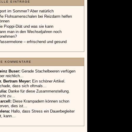
ELLE EINTRÄGE
port im Sommer? Aber natürlich
ie Flohsamenschalen bei Reizdarm helfen
önnen
ie Pioppi-Diät und was sie kann
ann man in den Wechseljahren noch
bnehmen?
assermelone – erfrischend und gesund
TE KOMMENTARE
einz Buser:
Gerade Stachelbeeren verfügen
ber reichlich…
r. Bertram Meyer:
Ein schöner Artikel.
chade, dass sich oftmals…
ulia:
Danke für diese Zusammenstellung.
icht zu…
arcell:
Diese Krampadern können schon
erven, dies ist…
elena:
Hallo, dass Stress ein Dauerbegleiter
st, kann…