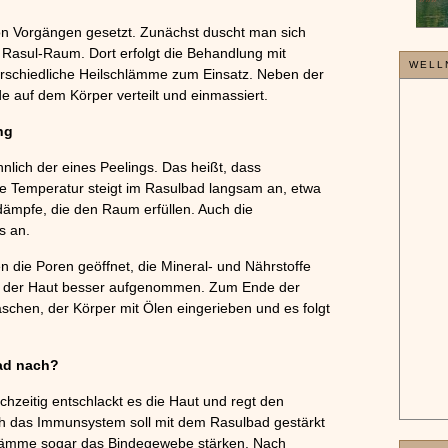
»»»
von Vorgängen gesetzt. Zunächst duscht man sich
 Rasul-Raum. Dort erfolgt die Behandlung mit
WELL
rschiedliche Heilschlämme zum Einsatz. Neben der
e auf dem Körper verteilt und einmassiert.
ng
nlich der eines Peelings. Das heißt, dass
ie Temperatur steigt im Rasulbad langsam an, etwa
ämpfe, die den Raum erfüllen. Auch die
s an.
 die Poren geöffnet, die Mineral- und Nährstoffe
n der Haut besser aufgenommen. Zum Ende der
hen, der Körper mit Ölen eingerieben und es folgt
ad nach?
chzeitig entschlackt es die Haut und regt den
ch das Immunsystem soll mit dem Rasulbad gestärkt
chlämme sogar das Bindegewebe stärken. Nach