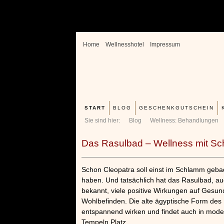
Home
Wellnesshotel
Impressum
START
BLOG
GESCHENKGUTSCHEIN
Sie sind hier:
Blog
Wellness: Behandlungen
Das Rasulbad – Wellness mit S
Schon Cleopatra soll einst im Schlamm geba
haben. Und tatsächlich hat das Rasulbad, 
bekannt, viele positive Wirkungen auf Gesun
Wohlbefinden. Die alte ägyptische Form des
entspannend wirken und findet auch in mode
Tempeln Platz.