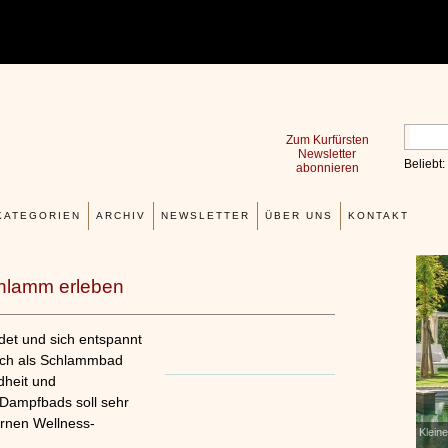
Zum Kurfürsten
Newsletter
Beliebt:
abonnieren
KATEGORIEN
ARCHIV
NEWSLETTER
ÜBER UNS
KONTAKT
chlamm erleben
det und sich entspannt
auch als Schlammbad
dheit und
 Dampfbads soll sehr
rnen Wellness-
Erfahrungen mit und Anwendungsweisen von
Klein
x
Kieselsäuregel
»»»