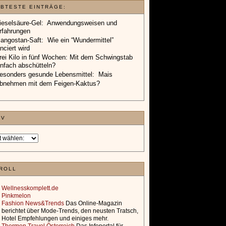
EBTESTE EINTRÄGE:
ieselsäure-Gel: Anwendungsweisen und
rfahrungen
angostan-Saft: Wie ein “Wundermittel”
anciert wird
rei Kilo in fünf Wochen: Mit dem Schwingstab
infach abschütteln?
esonders gesunde Lebensmittel: Mais
bnehmen mit dem Feigen-Kaktus?
IV
ROLL
Wellnesskomplett.de
Pinkmelon
Fashion News&Trends
Das Online-Magazin
berichtet über Mode-Trends, den neusten Tratsch,
Hotel Empfehlungen und einiges mehr.