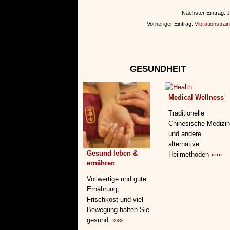
Nächster Eintrag:
J
Vorheriger Eintrag:
Vibrationstrai
GESUNDHEIT
Medical Wellness
Traditionelle
Chinesische Medizin
und andere
alternative
Gesund leben &
Heilmethoden
»»»
ernähren
Vollwertige und gute
Ernährung,
Frischkost und viel
Bewegung halten Sie
gesund.
»»»