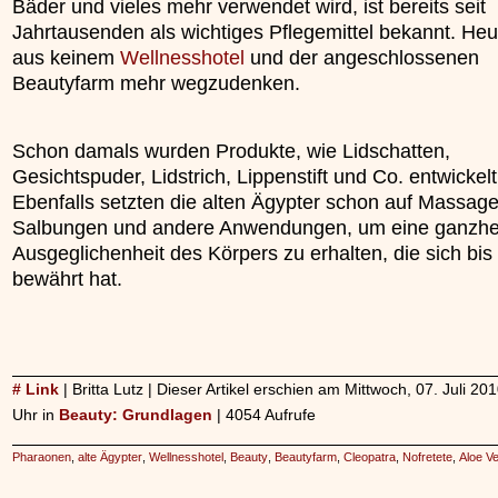
Bäder und vieles mehr verwendet wird, ist bereits seit
Jahrtausenden als wichtiges Pflegemittel bekannt. Heut
aus keinem
Wellnesshotel
und der angeschlossenen
Beautyfarm mehr wegzudenken.
Schon damals wurden Produkte, wie Lidschatten,
Gesichtspuder, Lidstrich, Lippenstift und Co. entwickelt
Ebenfalls setzten die alten Ägypter schon auf Massage
Salbungen und andere Anwendungen, um eine ganzhei
Ausgeglichenheit des Körpers zu erhalten, die sich bis
bewährt hat.
# Link
| Britta Lutz | Dieser Artikel erschien am Mittwoch, 07. Juli 2
Uhr in
Beauty: Grundlagen
| 4054 Aufrufe
Pharaonen
,
alte Ägypter
,
Wellnesshotel
,
Beauty
,
Beautyfarm
,
Cleopatra
,
Nofretete
,
Aloe V