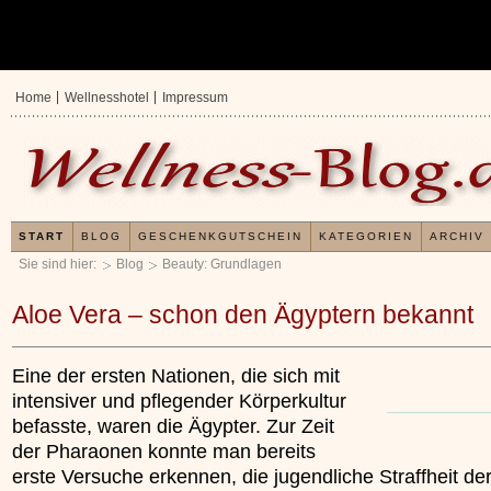
Home
Wellnesshotel
Impressum
START
BLOG
GESCHENKGUTSCHEIN
KATEGORIEN
ARCHIV
Sie sind hier:
Blog
Beauty: Grundlagen
Aloe Vera – schon den Ägyptern bekannt
Eine der ersten Nationen, die sich mit
intensiver und pflegender Körperkultur
befasste, waren die Ägypter. Zur Zeit
der Pharaonen konnte man bereits
erste Versuche erkennen, die jugendliche Straffheit de
Erfahrungen mit u
Kieselsäuregel