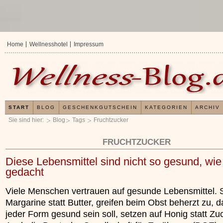
Home
Wellnesshotel
Impressum
START
BLOG
GESCHENKGUTSCHEIN
KATEGORIEN
ARCHIV
Sie sind hier:
Blog
Tags
Fruchtzucker
FRUCHTZUCKER
Diese Lebensmittel sind nicht so gesund, wie
gedacht
Viele Menschen vertrauen auf gesunde Lebensmittel. 
Margarine statt Butter, greifen beim Obst beherzt zu, d
jeder Form gesund sein soll, setzen auf Honig statt Zu
Verwöhnromantik 3 Nächte
Verwöhnromantik Es
x
x
»»»
»»»