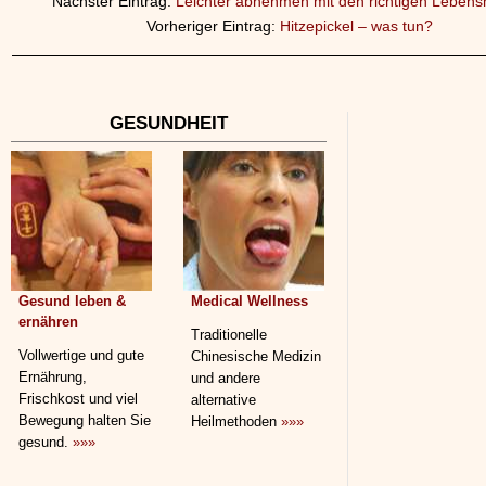
Nächster Eintrag:
Leichter abnehmen mit den richtigen Lebensm
Vorheriger Eintrag:
Hitzepickel – was tun?
GESUNDHEIT
Gesund leben &
Medical Wellness
ernähren
Traditionelle
Vollwertige und gute
Chinesische Medizin
Ernährung,
und andere
Frischkost und viel
alternative
Bewegung halten Sie
Heilmethoden
»»»
gesund.
»»»