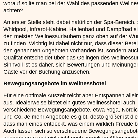
worauf sollte man bei der Wahl des passenden Wellne
»»»
achten?
An erster Stelle steht dabei natürlich der Spa-Bereich.
Whirlpool, Infrarot-Kabine, Hallenbad und Dampfbad si
den meisten Wellnessurlaubern ganz oben auf der Wun
zu finden. Wichtig ist dabei nicht nur, dass dieser Bere
den genannten Angeboten vorhanden ist, sondern auc
Qualität entscheidet über das Gelingen des Wellnessu
Sinnvoll ist es daher, sich Bewertungen und Meinunge
Gäste vor der Buchung anzusehen.
Bewegungsangebote im Wellnesshotel
Für eine optimale Auszeit reicht aber Entspannen allei
aus. Idealerweise bietet ein gutes Wellnesshotel auch
verschiedene Bewegungsangebote, etwa Yoga, Nordic
und Co. Je mehr Angebote es gibt, desto größer ist di
dass man eines entdeckt, was einem wirklich Freude be
Auch lassen sich so verschiedene Bewegungsangebot
ausprobieren und vielleicht auch zurück im Alltag weite