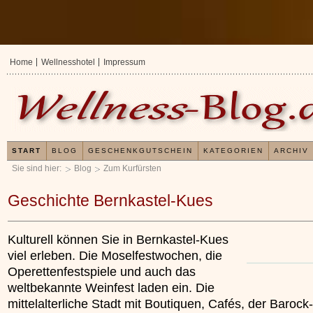
Home
Wellnesshotel
Impressum
START
BLOG
GESCHENKGUTSCHEIN
KATEGORIEN
ARCHIV
Sie sind hier:
Blog
Zum Kurfürsten
Geschichte Bernkastel-Kues
Kulturell können Sie in Bernkastel-Kues
viel erleben. Die Moselfestwochen, die
Operettenfestspiele und auch das
weltbekannte Weinfest laden ein. Die
mittelalterliche Stadt mit Boutiquen, Cafés, der Barock
Erfahrungen mit u
Kieselsäuregel