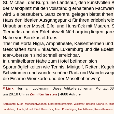
St. Michael, der Burgruine Landshut, den kunstvollen 
»»»
der Marktplatz mit den vollständig erhaltenen Fachwe
wird Sie bezaubern. Ganz zentral gelegen bietet Ihnen
Haus den idealen Ausgangspunkt für Ihren erlebnisrei
Urlaub an der Mosel. Eifel und Hunsrück mit Maaren, 
Tierparks und der Erlebniswelt Nürburgring liegen ganz
Nähe von Bernkastel-Kues.
Trier mit Porta Nigra, Amphitheate, Kaiserthermen und 
Geschäften zum Einkaufen, Luxemburg und die Edelst
Idar-Oberstein sind schnell erreichbar.
In unmittelbarer Nähe zum Hotel befinden sich
Sportmöglichkeiten wie Tennis, Minigolf, Reiten, Kegel
Schwimmen und wunderschöne Rad- und Wanderwege 
die Eiserne Weinkarte und der Moselhöhenweg).
# Link
| Hermann Lockmann | Dieser Artikel erschien am Montag, 08
um 20:18 Uhr in
Zum Kurfürsten
| 4688 Aufrufe
Bernkastel-Kues
,
Moselfestwochen
,
Operettenfestspiele
,
Weinfest
,
Barock-Kirche St. Mic
Landshut
,
Urlaub
,
Mosel
,
Eifel
,
Hunsrück
,
Trier
,
Porta Nigra
,
Amphitheate
,
Kaiserthermen