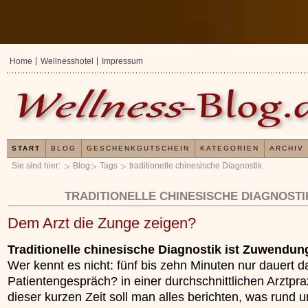
Home
Wellnesshotel
Impressum
START
BLOG
GESCHENKGUTSCHEIN
KATEGORIEN
ARCHIV
Sie sind hier:
Blog
Tags
traditionelle chinesische Diagnostik
TRADITIONELLE CHINESISCHE DIAGNOSTI
Dem Arzt die Zunge zeigen?
Traditionelle chinesische Diagnostik ist Zuwendun
Wer kennt es nicht: fünf bis zehn Minuten nur dauert d
Patientengespräch? in einer durchschnittlichen Arztprax
dieser kurzen Zeit soll man alles berichten, was rund u
Erfahrungen mit u
Kieselsäuregel