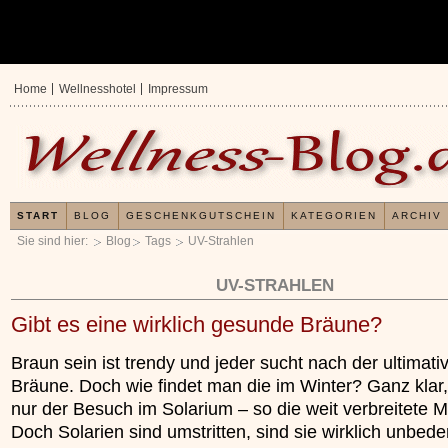
Home
Wellnesshotel
Impressum
START
BLOG
GESCHENKGUTSCHEIN
KATEGORIEN
ARCHIV
Sie sind hier:
Blog
Tags
UV-Strahlen
UV-STRAHLEN
Gibt es eine wirklich gesunde Bräune?
Braun sein ist trendy und jeder sucht nach der ultimati
Bräune. Doch wie findet man die im Winter? Ganz klar, h
nur der Besuch im Solarium – so die weit verbreitete 
Doch Solarien sind umstritten, sind sie wirklich unbede
Erfahrungen mit und An
Kieselsäuregel