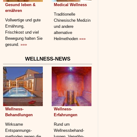
Gesund leben &
Medical Wellness
ernähren
Traditionelle
Vollwertige und gute
Chinesische Medizin
Ernährung,
und andere
Frischkost und viel
alternative
Bewegung halten Sie
Heilmethoden
»»»
gesund.
»»»
WELLNESS-NEWS
Wellness-
Wellness-
Behandlungen
Erfahrungen
Wirksame
Rund um
Entspannungs­
Wellnessbehand­
methoden gegen die
lungen, Verwöhn-