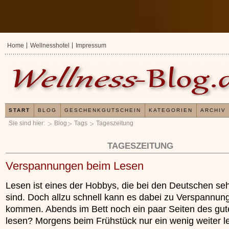
Home
Wellnesshotel
Impressum
START
BLOG
GESCHENKGUTSCHEIN
KATEGORIEN
ARCHIV
Sie sind hier:
Blog
Tags
Tageszeitung
TAGESZEITUNG
Verspannungen beim Lesen
Lesen ist eines der Hobbys, die bei den Deutschen seh
sind. Doch allzu schnell kann es dabei zu Verspannun
kommen. Abends im Bett noch ein paar Seiten des gu
lesen? Morgens beim Frühstück nur ein wenig weiter l
Erfahrungen mit un
Kieselsäuregel