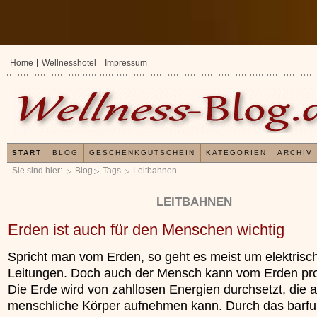
Home
Wellnesshotel
Impressum
START
BLOG
GESCHENKGUTSCHEIN
KATEGORIEN
ARCHIV
Sie sind hier:
Blog
Tags
Leitbahnen
LEITBAHNEN
Erden ist auch für den Menschen wichtig
Spricht man vom Erden, so geht es meist um elektrisc
Leitungen. Doch auch der Mensch kann vom Erden prof
Die Erde wird von zahllosen Energien durchsetzt, die 
menschliche Körper aufnehmen kann. Durch das barf
Erfahrungen mit und Anwe
Kieselsäuregel