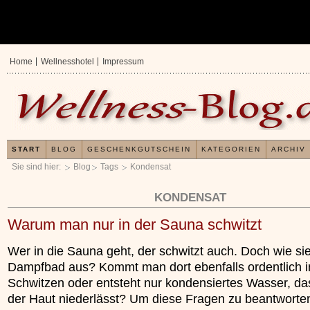
Home
Wellnesshotel
Impressum
START
BLOG
GESCHENKGUTSCHEIN
KATEGORIEN
ARCHIV
Sie sind hier:
Blog
Tags
Kondensat
KONDENSAT
Warum man nur in der Sauna schwitzt
Wer in die Sauna geht, der schwitzt auch. Doch wie si
Dampfbad aus? Kommt man dort ebenfalls ordentlich i
Schwitzen oder entsteht nur kondensiertes Wasser, das
der Haut niederlässt? Um diese Fragen zu beantworte
Erfahrungen mit u
Kieselsäuregel