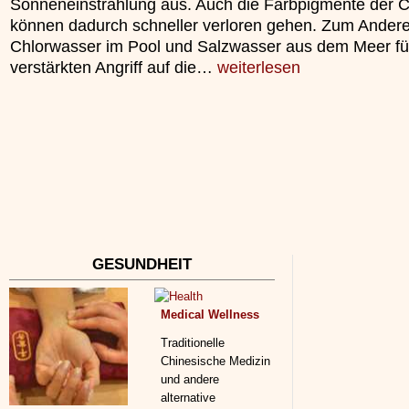
Sonneneinstrahlung aus. Auch die Farbpigmente der C
»»»
können dadurch schneller verloren gehen. Zum Ander
Chlorwasser im Pool und Salzwasser aus dem Meer fü
verstärkten Angriff auf die…
weiterlesen
GESUNDHEIT
Medical Wellness
Traditionelle
Chinesische Medizin
und andere
alternative