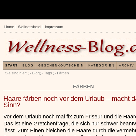
Home
Wellnesshotel
Impressum
START
BLOG
GESCHENKGUTSCHEIN
KATEGORIEN
ARCHIV
Sie sind hier:
Blog
Tags
Färben
FÄRBEN
Haare färben noch vor dem Urlaub – macht d
Sinn?
Vor dem Urlaub noch mal fix zum Friseur und die Haar
Das ist eine Gretchenfrage, die sich nur schwer beant
lässt. Zum Einen bleichen die Haare durch die vermeh
Erfahrungen mit und Anwendungsweisen von
Kieselsäuregel