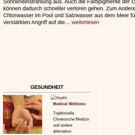
Sonneneinstrahlung aus. Auch die Farbpigmente der C
»»»
können dadurch schneller verloren gehen. Zum Ander
Chlorwasser im Pool und Salzwasser aus dem Meer fü
verstärkten Angriff auf die…
weiterlesen
GESUNDHEIT
Medical Wellness
Traditionelle
Chinesische Medizin
und andere
alternative