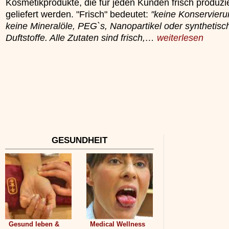
Kosmetikprodukte, die für jeden Kunden frisch produzi
»»»
geliefert werden. "Frisch" bedeutet:
"keine Konservieru
keine Mineralöle, PEG`s, Nanopartikel oder synthetisc
Duftstoffe. Alle Zutaten sind frisch,…
weiterlesen
GESUNDHEIT
Gesund leben &
Medical Wellness