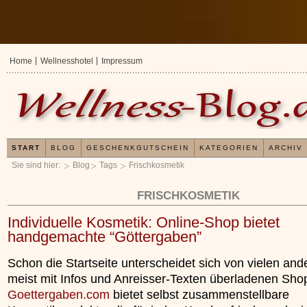
Home
Wellnesshotel
Impressum
START
BLOG
GESCHENKGUTSCHEIN
KATEGORIEN
ARCHIV
Sie sind hier:
Blog
Tags
Frischkosmetik
FRISCHKOSMETIK
Individuelle Kosmetik: Online-Shop bietet
handgemachte “Göttergaben”
Schon die Startseite unterscheidet sich von vielen and
meist mit Infos und Anreisser-Texten überladenen Sho
Goettergaben.com
bietet selbst zusammenstellbare
Erfahrungen mit und Anwe
Kieselsäuregel