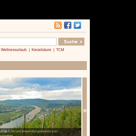
Wellnessurlaub
Kieselsäure
TCM
rungen mit und Anwendungsweisen von
Kleines Wellness 1x1
x
lsäuregel
»»»