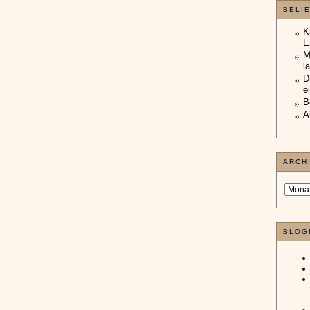
BELI
K
E
M
l
D
e
B
A
ARCH
BLOG