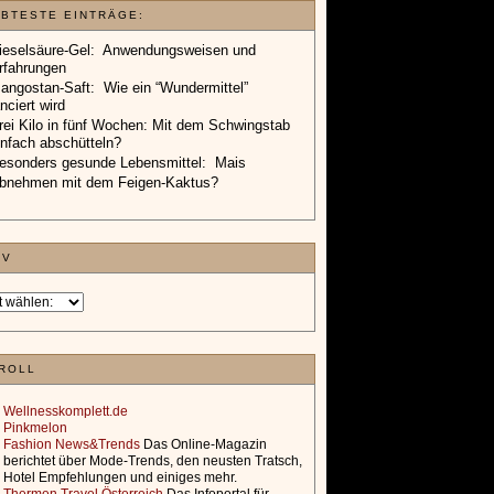
EBTESTE EINTRÄGE:
ieselsäure-Gel: Anwendungsweisen und
rfahrungen
angostan-Saft: Wie ein “Wundermittel”
anciert wird
rei Kilo in fünf Wochen: Mit dem Schwingstab
infach abschütteln?
esonders gesunde Lebensmittel: Mais
bnehmen mit dem Feigen-Kaktus?
IV
ROLL
Wellnesskomplett.de
Pinkmelon
Fashion News&Trends
Das Online-Magazin
berichtet über Mode-Trends, den neusten Tratsch,
Hotel Empfehlungen und einiges mehr.