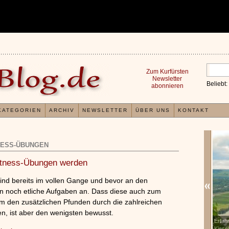
Zum Kurfürsten
Newsletter
Beliebt:
abonnieren
KATEGORIEN
ARCHIV
NEWSLETTER
ÜBER UNS
KONTAKT
NESS-ÜBUNGEN
itness-Übungen werden
sind bereits im vollen Gange und bevor an den
en noch etliche Aufgaben an. Dass diese auch zum
 den zusätzlichen Pfunden durch die zahlreichen
, ist aber den wenigsten bewusst.
Verwöhnromantik Essential
Erfah
x
x
»»»
Kiese