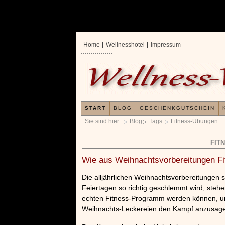
Home
Wellnesshotel
Impressum
START
BLOG
GESCHENKGUTSCHEIN
Sie sind hier:
Blog
Tags
Fitness-Übungen
FIT
Wie aus Weihnachtsvorbereitungen F
Die alljährlichen Weihnachtsvorbereitungen 
Feiertagen so richtig geschlemmt wird, steh
echten Fitness-Programm werden können, um
Weihnachts-Leckereien den Kampf anzusagen
ellness 1x1
Verwöhnromantik 3 Nächte
x
»»»