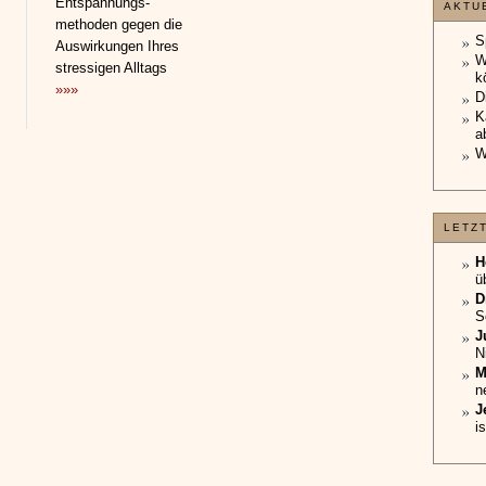
Entspannungs­
AKTU
methoden gegen die
S
Auswirkungen Ihres
W
stressigen Alltags
k
»»»
D
K
a
W
LETZ
H
ü
D
S
J
N
M
n
J
i