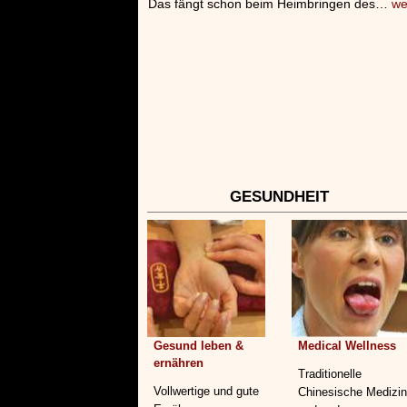
Das fängt schon beim Heimbringen des…
we
GESUNDHEIT
Gesund leben &
Medical Wellness
ernähren
Traditionelle
Vollwertige und gute
Chinesische Medizin