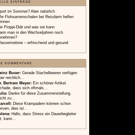
ELLE EINTRÄGE
port im Sommer? Aber natürlich
ie Flohsamenschalen bei Reizdarm helfen
önnen
ie Pioppi-Diät und was sie kann
ann man in den Wechseljahren noch
bnehmen?
assermelone – erfrischend und gesund
TE KOMMENTARE
einz Buser:
Gerade Stachelbeeren verfügen
ber reichlich…
r. Bertram Meyer:
Ein schöner Artikel.
chade, dass sich oftmals…
ulia:
Danke für diese Zusammenstellung.
icht zu…
arcell:
Diese Krampadern können schon
erven, dies ist…
elena:
Hallo, dass Stress ein Dauerbegleiter
st, kann…