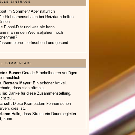
ELLE EINTRÄGE
port im Sommer? Aber natürlich
ie Flohsamenschalen bei Reizdarm helfen
önnen
ie Pioppi-Diät und was sie kann
ann man in den Wechseljahren noch
bnehmen?
assermelone – erfrischend und gesund
TE KOMMENTARE
einz Buser:
Gerade Stachelbeeren verfügen
ber reichlich…
r. Bertram Meyer:
Ein schöner Artikel.
chade, dass sich oftmals…
ulia:
Danke für diese Zusammenstellung.
icht zu…
arcell:
Diese Krampadern können schon
erven, dies ist…
elena:
Hallo, dass Stress ein Dauerbegleiter
st, kann…