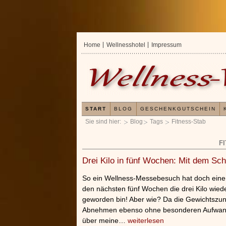
Home
Wellnesshotel
Impressum
START
BLOG
GESCHENKGUTSCHEIN
Sie sind hier:
Blog
Tags
Fitness-Stab
F
Drei Kilo in fünf Wochen: Mit dem Sc
So ein Wellness-Messebesuch hat doch eine m
den nächsten fünf Wochen die drei Kilo wied
geworden bin! Aber wie? Da die Gewichtszuna
Abnehmen ebenso ohne besonderen Aufwand s
über meine…
weiterlesen