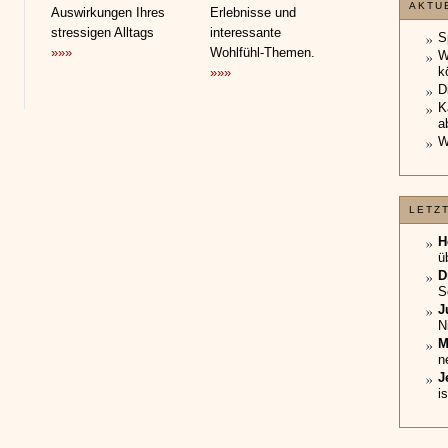
AKTU
Auswirkungen Ihres
Erlebnisse und
stressigen Alltags
interessante
S
»»»
Wohlfühl-Themen.
W
k
»»»
D
K
a
W
LETZ
H
ü
D
S
J
N
M
n
J
i