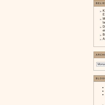
BELI
K
E
M
l
D
e
B
A
ARCH
BLOG