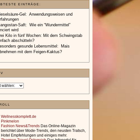
EBTESTE EINTRÄGE:
ieselsäure-Gel: Anwendungsweisen und
rfahrungen
angostan-Saft: Wie ein “Wundermittel”
anciert wird
rei Kilo in fünf Wochen: Mit dem Schwingstab
infach abschütteln?
esonders gesunde Lebensmittel: Mais
bnehmen mit dem Feigen-Kaktus?
IV
ROLL
Wellnesskomplett.de
Pinkmelon
Fashion News&Trends
Das Online-Magazin
berichtet über Mode-Trends, den neusten Tratsch,
Hotel Empfehlungen und einiges mehr.