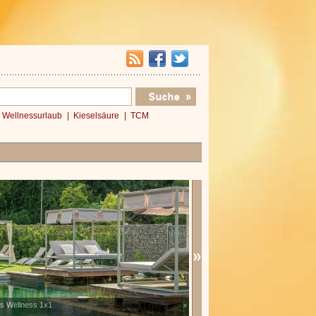
Wellnessurlaub
Kieselsäure
TCM
es Wellness 1x1
Verwöhnromantik 3 Nächte
x
»»»