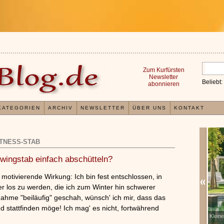
Zum Kurfürsten
Newsletter
Beliebt:
abonnieren
KATEGORIEN
ARCHIV
NEWSLETTER
ÜBER UNS
KONTAKT
ITNESS-STAB
hwingstab einfach abschütteln?
otivierende Wirkung: Ich bin fest entschlossen, in
er los zu werden, die ich zum Winter hin schwerer
hme "beiläufig" geschah, wünsch' ich mir, dass das
tattfinden möge! Ich mag' es nicht, fortwährend
Erfahrungen mit und Anwendungsweisen von
Klein
x
Kieselsäuregel
»»»