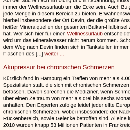
Auf der Suche nach Erholung und Entspannung, muss 
immer der Wellnessurlaub um die Ecke sein. Auch Bulg
jede Menge in diesem Bereich zu bieten. Erwähnenswer
hierbei insbesondere der Ort Devin, der die größte A
heißer Mineralquellen der gesamten Balkan-Halbinsel 
hat. Wer sich hier für einen
Wellnessurlaub
entscheidet
wird um das Mineralwasser nicht herum kommen. Sch
dem Weg nach Devin finden sich in Tankstellen immer
Flaschen des [...]
weiter ...
Akupressur bei chronischen Schmerzen
Kürzlich fand in Hamburg ein Treffen von mehr als 4.0
Spezialisten statt, die sich mit chronischen Schmerzen
befassen. Davon sprechen die Mediziner, wenn Schm
über einen Zeitraum von mehr als drei bis sechs Mona
anhalten. Den Experten zufolge leidet jeder elfte Euro
chronischen Schmerzen, wobei insbesondere der Nac
Rückenbereich, sowie Gelenke betroffen sind. Alleine 
2010 wurden knapp 53 Millionen Patienten in Frankreich