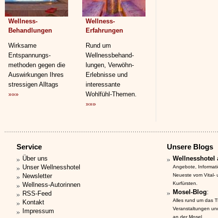
Wellness-
Wellness-
Behandlungen
Erfahrungen
Wirksame
Rund um
Entspannungs­
Wellnessbehand­
methoden gegen die
lungen, Verwöhn-
Auswirkungen Ihres
Erlebnisse und
stressigen Alltags
interessante
»»»
Wohlfühl-Themen.
»»»
Service
Unsere Blogs
Über uns
Wellnesshotel 
Unser Wellnesshotel
Angebote, Informat
Newsletter
Neueste vom Vital-
Kurfürsten.
Wellness-Autorinnen
Mosel-Blog
:
RSS-Feed
Alles rund um das 
Kontakt
Veranstaltungen un
Impressum
an der Mosel.