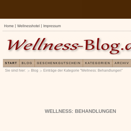
Home
Wellnesshotel
Impressum
START
BLOG
GESCHENKGUTSCHEIN
KATEGORIEN
ARCHIV
Sie sind hier:
Blog
Einträge der Kategorie "Wellness: Behandlungen"
WELLNESS: BEHANDLUNGEN
Erfahrungen mit und Anwendungsweisen von
Kleines Wellness 1x
x
Kieselsäuregel
»»»